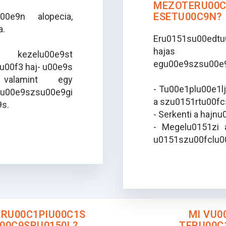
MEZOTERU00C
ESETU00C9N?
00e9n alopecia,
a.
Eru0151su00edtu0
hajas 
s kezelu00e9st
egu00e9szsu00e9
u00f3 haj- u00e9s
t, valamint egy
- Tu00e1plu00e1lj
00e9szsu00e9gi
a szu0151rtu00f
9s.
- Serkenti a hajn
- Megelu0151zi 
u0151szu00fclu0
ERU00C1PIU00C1S
MI VU0
00C9SRU0150L?
TERU00C