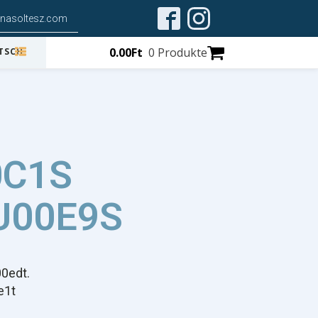
inasoltesz.com
0.00
Ft
0 Produkte
0C1S
U00E9S
e
0edt.
e1t