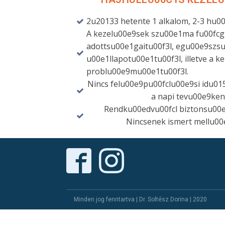
2u20133 hetente 1 alkalom, 2-3 hu0
A kezelu00e9sek szu00e1ma fu00fcg
adottsu00e1gaitu00f3l, egu00e9szs
u00e1llapotu00e1tu00f3l, illetve a 
problu00e9mu00e1tu00f3l.
Nincs felu00e9pu00fclu00e9si idu015
a napi tevu00e9ke
Rendku00edvu00fcl biztonsu00e
Nincsenek ismert mellu0
Minden jog fenntartva | Dr. Soltész Dorina | 2020