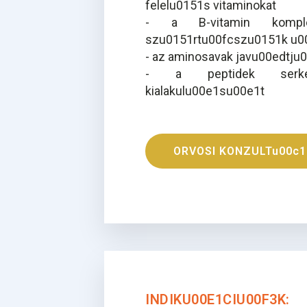
felelu0151s vitaminokat
- a B-vitamin komple
szu0151rtu00fcszu0151k u0
- az aminosavak javu00edtj
- a peptidek serken
kialakulu00e1su00e1t
ORVOSI KONZULTu00c1
INDIKU00E1CIU00F3K: