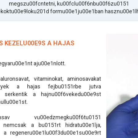
megszu00fcntetni, ku00fclu00f6nbu00f6zu0151
koktu00e9loku201d formu00e1ju00e1ban hasznu00e1lh
S KEZELU00E9S A HAJAS
egyaru00e1nt aju00e1nlott.
aluronsavat, vitaminokat, aminosavakat
lyek a hajas fejbu0151rbe jutva
, serkentik a hajnu00f6vekedu00e9st
ullu00e1st.
 vu00edzmegku00f6tu0151
 nemcsak a bu0151rt hidratu00e1lja,
 a regeneru00e1lu00f3du00e1su00e9rt