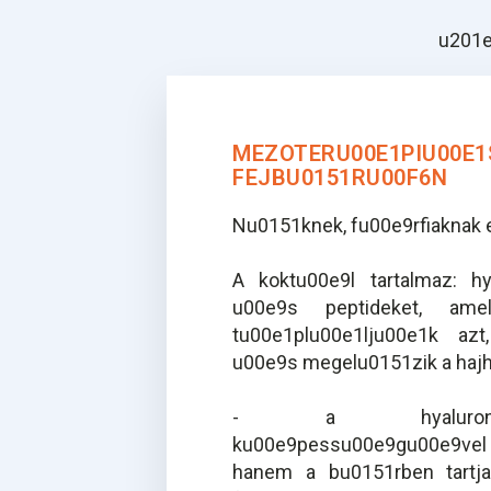
u201e
MEZOTERU00E1PIU00E1
FEJBU0151RU00F6N
Nu0151knek, fu00e9rfiaknak 
A koktu00e9l tartalmaz: hy
u00e9s peptideket, ame
tu00e1plu00e1lju00e1k azt
u00e9s megelu0151zik a hajh
- a hyaluronsav
ku00e9pessu00e9gu00e9vel
hanem a bu0151rben tartja