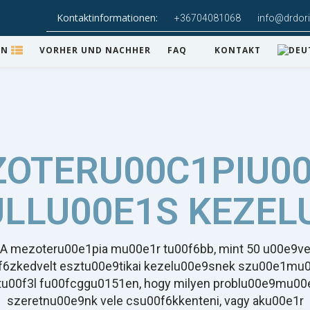
Kontaktinformationen:
+36704081068
info@drdor
EN
VORHER UND NACHHER
FAQ
KONTAKT
OTERU00C1PIU0
LLU00E1S KEZEL
A mezoteru00e1pia mu00e1r tu00f6bb, mint 50 u00e9v
f6zkedvelt esztu00e9tikai kezelu00e9snek szu00e1mu0
tu00f3l fu00fcggu0151en, hogy milyen problu00e9mu00
szeretnu00e9nk vele csu00f6kkenteni, vagy aku00e1r