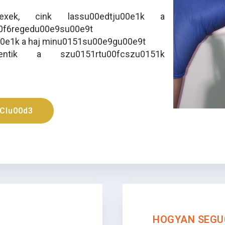
xek, cink lassu00edtju00e1k a
0f6regedu00e9su00e9t
u00e1k a haj minu0151su00e9gu00e9t
tik a szu0151rtu00fcszu0151k
CIu00d3
HOGYAN SEGU