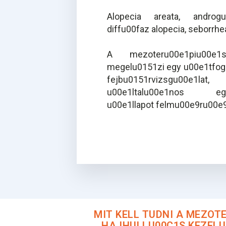
Alopecia areata, androgu
diffu00faz alopecia, seborrhe
A mezoteru00e1piu00e1
megelu0151zi egy u00e1tfog
fejbu0151rvizsgu00e1la
u00e1ltalu00e1nos egu
u00e1llapot felmu00e9ru00e
MIT KELL TUDNI A MEZOT
HAJHULLU00C1S KEZELU