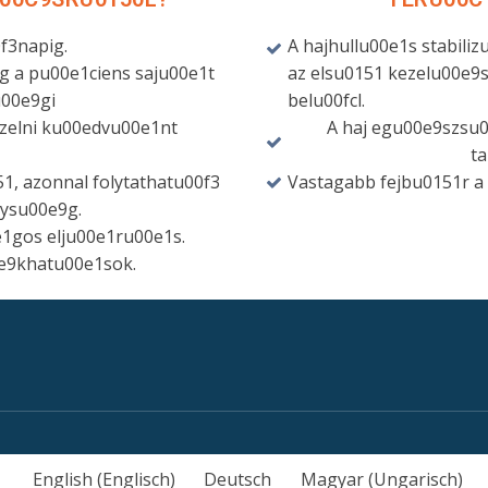
0f3napig.
A hajhullu00e1s stabil
g a pu00e1ciens saju00e1t
az elsu0151 kezelu00e9
u00e9gi
belu00fcl.
kezelni ku00edvu00e1nt
A haj egu00e9szsu
ta
1, azonnal folytathatu00f3
Vastagabb fejbu0151r a k
nysu00e9g.
1gos elju00e1ru00e1s.
0e9khatu00e1sok.
English
(
Englisch
)
Deutsch
Magyar
(
Ungarisch
)