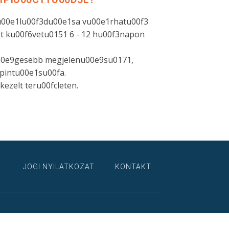
izu00e1lu00f3du00e1sa vu00e1rhatu00f3
st ku00f6vetu0151 6 - 12 hu00f3napon
00e9gesebb megjelenu00e9su0171,
pintu00e1su00fa.
ezelt teru00fcleten.
JOGI NYILATKOZAT
KONTAKT