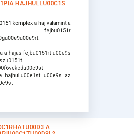
1PIA HAJHULLU00C1S
151 komplex a haj valamint a
fejbu0151r
gu00e9u00e9rt.
a a hajas fejbu0151rt u00e9s
cszu0151t
u00f6vekedu00e9st
a hajhullu00e1st u00e9s az
0e9st
0C1RHATU00D3 A
1PIU00C1TU00D3L?