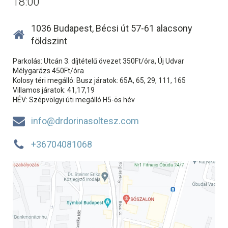
18:00
1036 Budapest, Bécsi út 57-61 alacsony
földszint
Parkolás: Utcán 3. díjtételű övezet 350Ft/óra, Új Udvar
Mélygarázs 450Ft/óra
Kolosy téri megálló: Busz járatok: 65A, 65, 29, 111, 165
Villamos járatok: 41,17,19
HÉV: Szépvölgyi úti megálló H5-ös hév
info@drdorinasoltesz.com
+36704081068