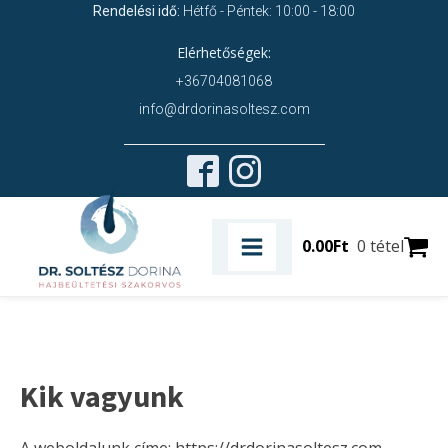
Rendelési idő:
Hétfő - Péntek: 10:00 - 18:00
Elérhetőségek:
+36704081068
info@drdorinasoltesz.com
0.00
Ft
0 tétel
Kik vagyunk