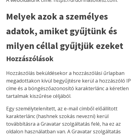
A weboldalunk címe: https://drdorinasoltesz.com.
Melyek azok a személyes
adatok, amiket gyűjtünk és
milyen céllal gyűjtjük ezeket
Hozzászólások
Hozzászólás beküldésekor a hozzászólási űrlapban
megadottakon kívül begyűjtésre kerül a hozzászóló IP
címe és a böngészőazonosító karakterlánc a kéretlen
tartalmak kiszűrése céljából.
Egy személytelenített, az e-mail címből előállított
karakterlánc (hashnek szokás nevezni) kerül
továbbításra a Gravatar szolgáltatás felé, ha ez az
oldalon használatban van. A Gravatar szolgáltatás