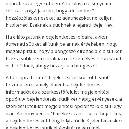
eltárolásával egy sütiben. A tárolás a te kényelmi
célokat szolgálja azért, hogy a következő
hozzászóláskor ezeket az adatmezőket ne kelljen
kitöltened. Ezeknek a sütiknek a lejárati ideje 1 év.
Ha ellátogatunk a bejelentkezési oldalra, akkor
átmeneti sütiket állítunk be annak érdekében, hogy
megállapítsuk, hogy a böngésző elfogadja-e a sütiket.
Ezek a sütik nem tartalmaznak személyes információt,
és törlődnek, ahogy bezárjuk a böngészőt.
A honlapra történő bejelentkezéskor több sütit
hozunk létre, amely elmenti a bejelentkezési
információt és a szerkesztőfelület megjelenítési
opcióit. A bejelentkezési sütik két napig érvényesek, a
szerkesztőfelület megjelenítési opcióit tároló süti egy
évig. Amennyiben az "Emlékezz rám" opciót bejelöljük,
a bejelentkezés két hétig folytatódik. Kijelentkezéskor
a bejelentkezési sütik eltávolításra kerülnek.