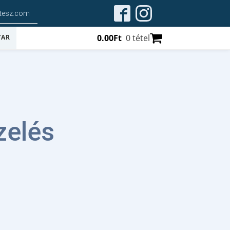
ltesz.com
0.00
Ft
0 tétel
zelés