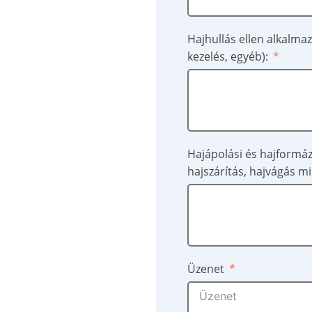
Hajhullás ellen alkalma
kezelés, egyéb):
Hajápolási és hajformá
hajszárítás, hajvágás m
Üzenet