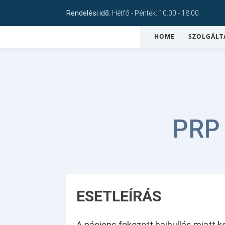
Rendelési idő:
Hétfő - Péntek: 10:00 - 18:00
HOME
SZOLGÁLT
PRP 
ESETLEÍRÁS
A páciens fokozott hajhullás miatt ke