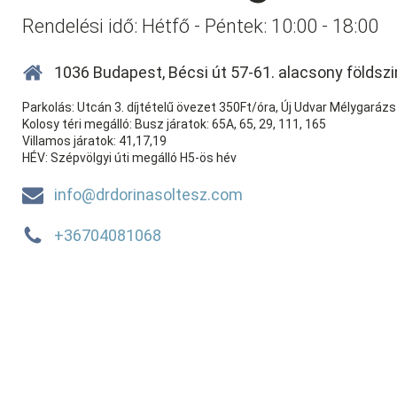
Rendelési idő: Hétfő - Péntek: 10:00 - 18:00
1036 Budapest, Bécsi út 57-61. alacsony földszin
Parkolás: Utcán 3. díjtételű övezet 350Ft/óra, Új Udvar Mélygaráz
Kolosy téri megálló: Busz járatok: 65A, 65, 29, 111, 165
Villamos járatok: 41,17,19
HÉV: Szépvölgyi úti megálló H5-ös hév
info@drdorinasoltesz.com
+36704081068