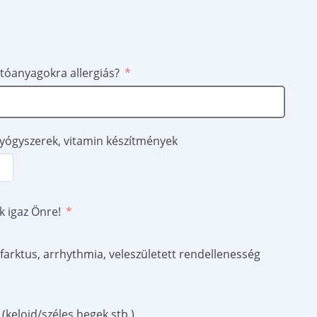
tóanyagokra allergiás?
yógyszerek, vitamin készítmények
k igaz Önre!
farktus, arrhythmia, veleszületett rendellenesség
(keloid/széles hegek stb.)