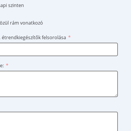
api szinten
 közül rám vonatkozó
 étrendkiegészítők felsorolása
e: