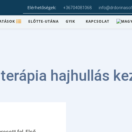
Elérhetőségek:
+36704081068
info@drdorinaso
ATÁSOK
ELŐTTE-UTÁNA
GYIK
KAPCSOLAT
terápia hajhullás ke
resett fel. Első