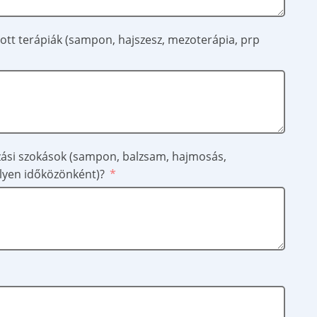
zott terápiák (sampon, hajszesz, mezoterápia, prp
zási szokások (sampon, balzsam, hajmosás,
ilyen időközönként)?