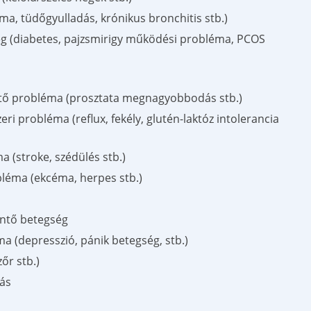
a, tüdőgyulladás, krónikus bronchitis stb.)
g (diabetes, pajzsmirigy működési probléma, PCOS
ntő probléma (prosztata megnagyobbodás stb.)
i probléma (reflux, fekély, glutén-laktóz intolerancia
 (stroke, szédülés stb.)
léma (ekcéma, herpes stb.)
ntő betegség
a (depresszió, pánik betegség, stb.)
zőr stb.)
ás