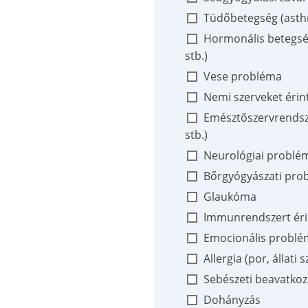
Tüdőbetegség (asthm
Hormonális betegsé
stb.)
Vese probléma
Nemi szerveket éri
Emésztőszervrendszer
stb.)
Neurológiai probléma
Bőrgyógyászati prob
Glaukóma
Immunrendszert éri
Emocionális problém
Allergia (por, állati s
Sebészeti beavatkoz
Dohányzás