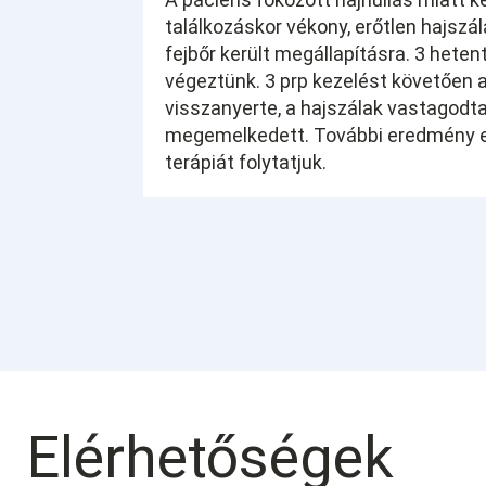
találkozáskor vékony, erőtlen hajszá
fejbőr került megállapításra. 3 heten
végeztünk. 3 prp kezelést követően 
visszanyerte, a hajszálak vastagodta
megemelkedett. További eredmény el
terápiát folytatjuk.
Elérhetőségek