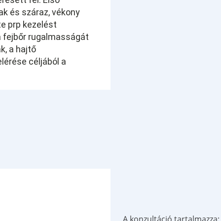
lak és száraz, vékony
te prp kezelést
a fejbőr rugalmasságát
k, a hajtő
érése céljából a
A konzultáció tartalmazza: