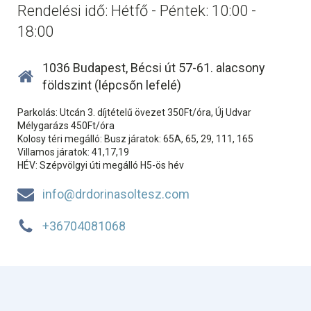
Rendelési idő: Hétfő - Péntek: 10:00 -
18:00
1036 Budapest, Bécsi út 57-61. alacsony
földszint (lépcsőn lefelé)
Parkolás: Utcán 3. díjtételű övezet 350Ft/óra, Új Udvar
Mélygarázs 450Ft/óra
Kolosy téri megálló: Busz járatok: 65A, 65, 29, 111, 165
Villamos járatok: 41,17,19
HÉV: Szépvölgyi úti megálló H5-ös hév
info@drdorinasoltesz.com
+36704081068