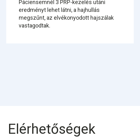
Páciensemnél 3 PRP-kezelés utáni
eredményt lehet látni, a hajhullás
megszűnt, az elvékonyodott hajszálak
vastagodtak.
Elérhetőségek