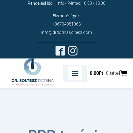
Rendelési idő:
Hétfő - Péntek: 10:00 - 18:00
Elérhetőségek:
+36704081068
info@drdorinasoltesz.com
0.00
Ft
0 tétel