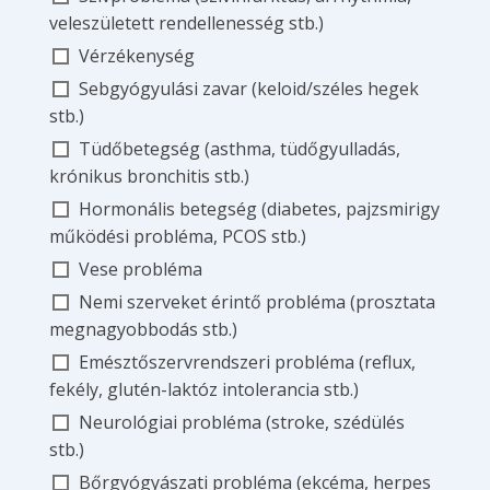
veleszületett rendellenesség stb.)
Vérzékenység
Sebgyógyulási zavar (keloid/széles hegek
stb.)
Tüdőbetegség (asthma, tüdőgyulladás,
krónikus bronchitis stb.)
Hormonális betegség (diabetes, pajzsmirigy
működési probléma, PCOS stb.)
Vese probléma
Nemi szerveket érintő probléma (prosztata
megnagyobbodás stb.)
Emésztőszervrendszeri probléma (reflux,
fekély, glutén-laktóz intolerancia stb.)
Neurológiai probléma (stroke, szédülés
stb.)
Bőrgyógyászati probléma (ekcéma, herpes