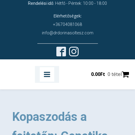
Rendelési idő:
Hétfő - Péntek: 10:00 - 18:00
Elérhetőségek:
+36704081068
info@drdorinasoltesz.com
0.00
Ft
0 tétel
Kopaszodás a