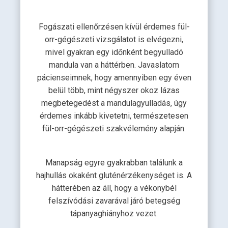
Fogászati ellenőrzésen kívül érdemes fül-
orr-gégészeti vizsgálatot is elvégezni,
mivel gyakran egy időnként begyulladó
mandula van a háttérben. Javaslatom
pácienseimnek, hogy amennyiben egy éven
belül több, mint négyszer okoz lázas
megbetegedést a mandulagyulladás, úgy
érdemes inkább kivetetni, természetesen
fül-orr-gégészeti szakvélemény alapján.
Manapság egyre gyakrabban találunk a
hajhullás okaként gluténérzékenységet is. A
hátterében az áll, hogy a vékonybél
felszívódási zavarával járó betegség
tápanyaghiányhoz vezet.