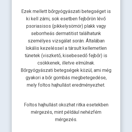
Ezek mellett bőrgyógyászati betegséget is
ki kell zárni, sok esetben fejbőrön lévő
psoriasisos (pikkelysömör) plakk vagy
seborrheás dermatitist találhatunk
személyes vizsgálat során. Általában
lokális kezeléssel a társult kellemetlen
tünetek (viszkető, kisebesedő fejbőr) is
csökkenek, illetve elmúlnak.
Bőrgyógyászati betegségek közül, ami még
gyakori a bőr gombás megbetegedése,
mely foltos hajhullást eredményezhet.
Foltos hajhullást okozhat ritka esetekben
mérgezés, mint például nehézfém
mérgezés.