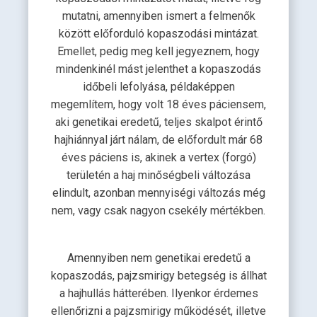
mutatni, amennyiben ismert a felmenők
között előforduló kopaszodási mintázat.
Emellet, pedig meg kell jegyeznem, hogy
mindenkinél mást jelenthet a kopaszodás
időbeli lefolyása, példaképpen
megemlítem, hogy volt 18 éves páciensem,
aki genetikai eredetű, teljes skalpot érintő
hajhiánnyal járt nálam, de előfordult már 68
éves páciens is, akinek a vertex (forgó)
területén a haj minőségbeli változása
elindult, azonban mennyiségi változás még
nem, vagy csak nagyon csekély mértékben.
Amennyiben nem genetikai eredetű a
kopaszodás, pajzsmirigy betegség is állhat
a hajhullás hátterében. Ilyenkor érdemes
ellenőrizni a pajzsmirigy működését, illetve