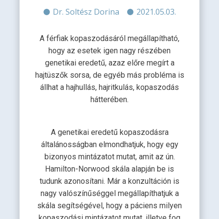
Dr. Soltész Dorina
2021.05.03.
A férfiak kopaszodásáról megállapítható,
hogy az esetek igen nagy részében
genetikai eredetű, azaz előre megírt a
hajtüszők sorsa, de egyéb más probléma is
állhat a hajhullás, hajritkulás, kopaszodás
hátterében.
A genetikai eredetű kopaszodásra
általánosságban elmondhatjuk, hogy egy
bizonyos mintázatot mutat, amit az ún.
Hamilton-Norwood skála alapján be is
tudunk azonosítani. Már a konzultáción is
nagy valószínűséggel megállapíthatjuk a
skála segítségével, hogy a páciens milyen
kopaszodási mintázatot mutat, illetve fog