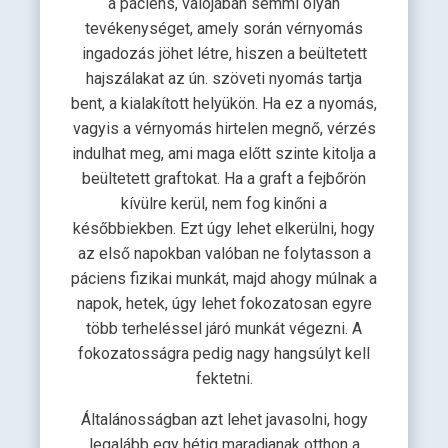
a páciens, valójában semmi olyan
tevékenységet, amely során vérnyomás
ingadozás jöhet létre, hiszen a beültetett
hajszálakat az ún. szöveti nyomás tartja
bent, a kialakított helyükön. Ha ez a nyomás,
vagyis a vérnyomás hirtelen megnő, vérzés
indulhat meg, ami maga előtt szinte kitolja a
beültetett graftokat. Ha a graft a fejbőrön
kívülre kerül, nem fog kinőni a
későbbiekben. Ezt úgy lehet elkerülni, hogy
az első napokban valóban ne folytasson a
páciens fizikai munkát, majd ahogy múlnak a
napok, hetek, úgy lehet fokozatosan egyre
több terheléssel járó munkát végezni. A
fokozatosságra pedig nagy hangsúlyt kell
fektetni.
Általánosságban azt lehet javasolni, hogy
legalább egy hétig maradjanak otthon a