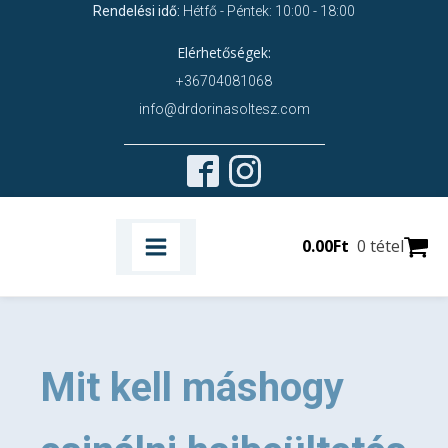
Rendelési idő:
Hétfő - Péntek: 10:00 - 18:00
Elérhetőségek:
+36704081068
info@drdorinasoltesz.com
0.00
Ft
0 tétel
Mit kell máshogy