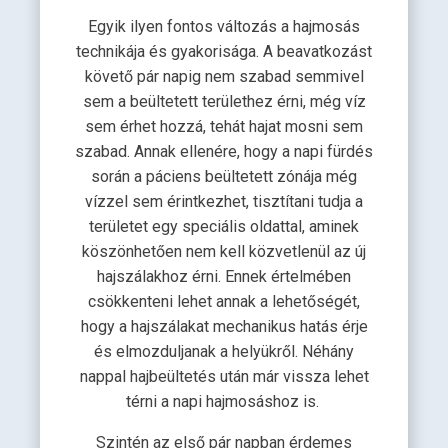
Egyik ilyen fontos változás a hajmosás
technikája és gyakorisága. A beavatkozást
követő pár napig nem szabad semmivel
sem a beültetett területhez érni, még víz
sem érhet hozzá, tehát hajat mosni sem
szabad. Annak ellenére, hogy a napi fürdés
során a páciens beültetett zónája még
vízzel sem érintkezhet, tisztítani tudja a
területet egy speciális oldattal, aminek
köszönhetően nem kell közvetlenül az új
hajszálakhoz érni. Ennek értelmében
csökkenteni lehet annak a lehetőségét,
hogy a hajszálakat mechanikus hatás érje
és elmozduljanak a helyükről. Néhány
nappal hajbeültetés után már vissza lehet
térni a napi hajmosáshoz is.
Szintén az első pár napban érdemes